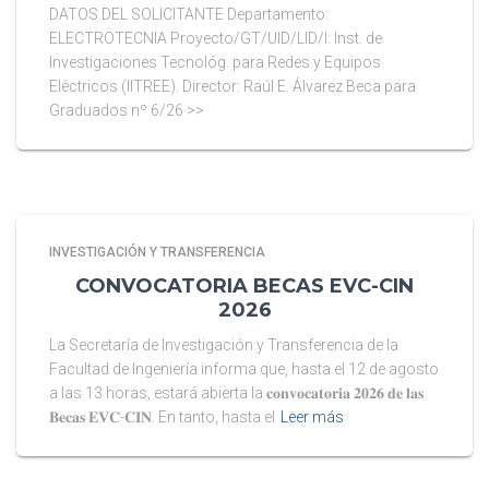
DATOS DEL SOLICITANTE Departamento:
ELECTROTECNIA Proyecto/GT/UID/LID/I: Inst. de
Investigaciones Tecnológ. para Redes y Equipos
Eléctricos (IITREE). Director: Raúl E. Álvarez Beca para
Graduados nº 6/26 >>
INVESTIGACIÓN Y TRANSFERENCIA
CONVOCATORIA BECAS EVC-CIN
2026
La Secretaría de Investigación y Transferencia de la
Facultad de Ingeniería informa que, hasta el 12 de agosto
a las 13 horas, estará abierta la 𝐜𝐨𝐧𝐯𝐨𝐜𝐚𝐭𝐨𝐫𝐢𝐚 𝟐𝟎𝟐𝟔 𝐝𝐞 𝐥𝐚𝐬
𝐁𝐞𝐜𝐚𝐬 𝐄𝐕𝐂-𝐂𝐈𝐍. En tanto, hasta el
Leer más