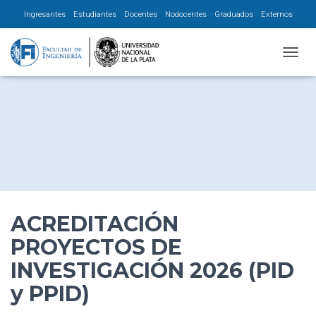
Ingresantes
Estudiantes
Docentes
Nodocentes
Graduados
Externos
CAMBI
ACREDITACIÓN
PROYECTOS DE
INVESTIGACIÓN 2026 (PID
y PPID)