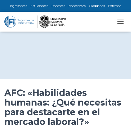
Ingresantes
Estudiantes
Docentes
Nodocentes
Graduados
Externos
CAMBI
AFC: «Habilidades
humanas: ¿Qué necesitas
para destacarte en el
mercado laboral?»