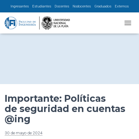
Ingresantes
Estudiantes
Docentes
Nodocentes
Graduados
Externos
CAMBI
Importante: Políticas
de seguridad en cuentas
@ing
30 de mayo de 2024