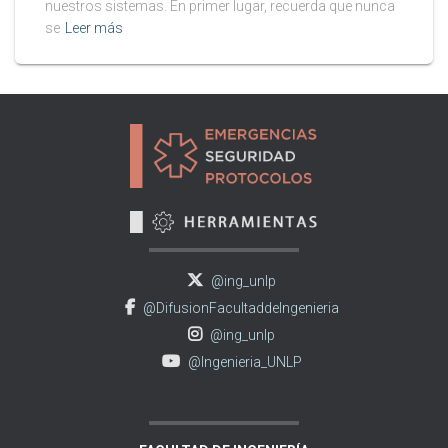
nuestros sistemas. En primer lugar, recuerda que nunca
se
Leer más
@ing_unlp
@DifusionFacultaddeIngenieria
@ing_unlp
@Ingenieria_UNLP