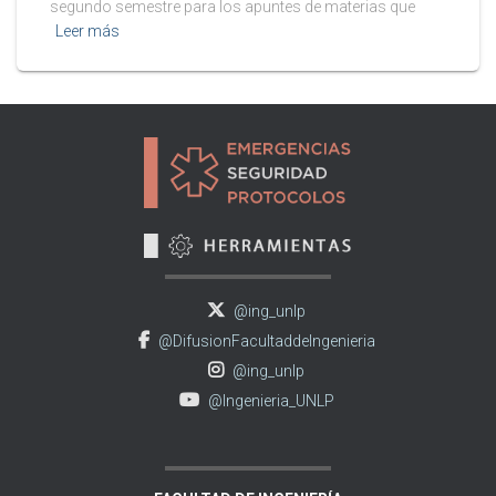
segundo semestre para los apuntes de materias que
Leer más
@ing_unlp
@DifusionFacultaddeIngenieria
@ing_unlp
@Ingenieria_UNLP