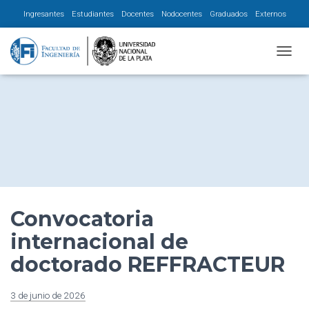
Ingresantes
Estudiantes
Docentes
Nodocentes
Graduados
Externos
CAMBI
Convocatoria
internacional de
doctorado REFFRACTEUR
3 de junio de 2026