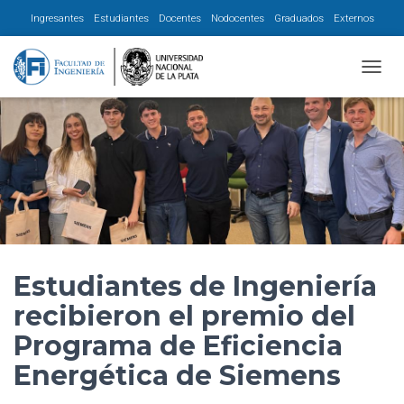
Ingresantes
Estudiantes
Docentes
Nodocentes
Graduados
Externos
CAMBI
Estudiantes de Ingeniería
recibieron el premio del
Programa de Eficiencia
Energética de Siemens