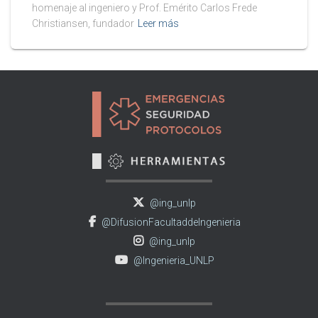
homenaje al ingeniero y Prof. Emérito Carlos Frede
Christiansen, fundador
Leer más
@ing_unlp
@DifusionFacultaddeIngenieria
@ing_unlp
@Ingenieria_UNLP