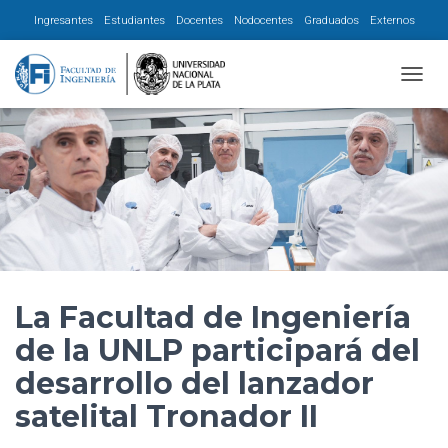
Ingresantes
Estudiantes
Docentes
Nodocentes
Graduados
Externos
CAMBI
La Facultad de Ingeniería
de la UNLP participará del
desarrollo del lanzador
satelital Tronador II