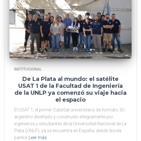
INSTITUCIONAL
De La Plata al mundo: el satélite
USAT 1 de la Facultad de Ingeniería
de la UNLP ya comenzó su viaje hacia
el espacio
El USAT 1, el primer CubeSat universitario de formato 3U
argentino diseñado y construido íntegramente por
ingenieros y estudiantes de la Universidad Nacional de La
Plata (UNLP), ya se encuentra en España, desde donde
partirá
Leer más