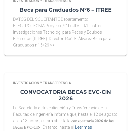
INVESTIGACIÓN Y TRANSFERENCIA
Beca para Graduados Nº6 – ITREE
DATOS DEL SOLICITANTE Departamento:
ELECTROTECNIA Proyecto/GT/UID/LID/I: Inst. de
Investigaciones Tecnológ. para Redes y Equipos
Eléctricos (IITREE). Director: Raúl E. Álvarez Beca para
Graduados nº 6/26 >>
INVESTIGACIÓN Y TRANSFERENCIA
CONVOCATORIA BECAS EVC-CIN
2026
La Secretaría de Investigación y Transferencia de la
Facultad de Ingeniería informa que, hasta el 12 de agosto
a las 13 horas, estará abierta la 𝐜𝐨𝐧𝐯𝐨𝐜𝐚𝐭𝐨𝐫𝐢𝐚 𝟐𝟎𝟐𝟔 𝐝𝐞 𝐥𝐚𝐬
𝐁𝐞𝐜𝐚𝐬 𝐄𝐕𝐂-𝐂𝐈𝐍. En tanto, hasta el
Leer más