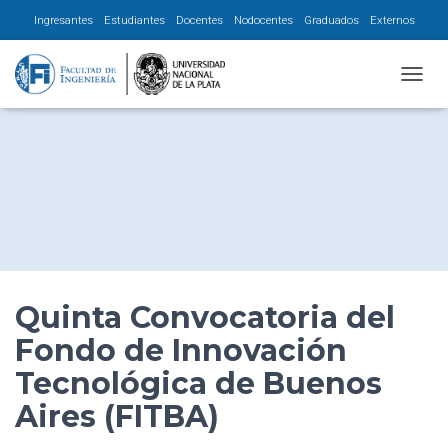
Ingresantes
Estudiantes
Docentes
Nodocentes
Graduados
Externos
CAMBI
Quinta Convocatoria del
Fondo de Innovación
Tecnológica de Buenos
Aires (FITBA)