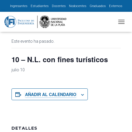
Ingresantes
Estudiantes
Docentes
Nodocentes
Graduados
Externos
« Todos los Eventos
CAMBI
Este evento ha pasado.
10 – N.L. con fines turísticos
julio 10
AÑADIR AL CALENDARIO
DETALLES