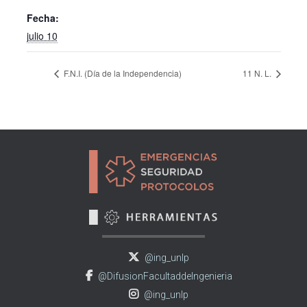
Fecha:
julio 10
F.N.I. (Día de la Independencia)
11 N. L.
@ing_unlp
@DifusionFacultaddeIngenieria
@ing_unlp