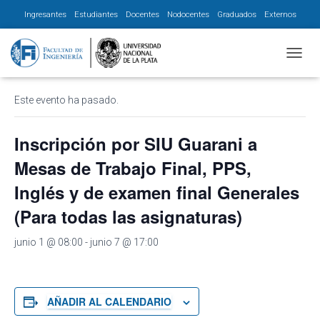
Ingresantes
Estudiantes
Docentes
Nodocentes
Graduados
Externos
« Todos los Eventos
CAMBI
Este evento ha pasado.
Inscripción por SIU Guarani a
Mesas de Trabajo Final, PPS,
Inglés y de examen final Generales
(Para todas las asignaturas)
junio 1 @ 08:00
-
junio 7 @ 17:00
AÑADIR AL CALENDARIO