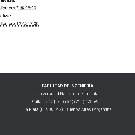
ptiembre 7 @ 08:00
aliza:
ptiembre 12 @ 17:00
FACULTAD DE INGENIERÍA
Universidad Nacional de La Plata
Calle 1 y 47 | Tel: (+54) (221) 425-8911
La Plata (B1900TAG) | Buenos Aires | Argentina