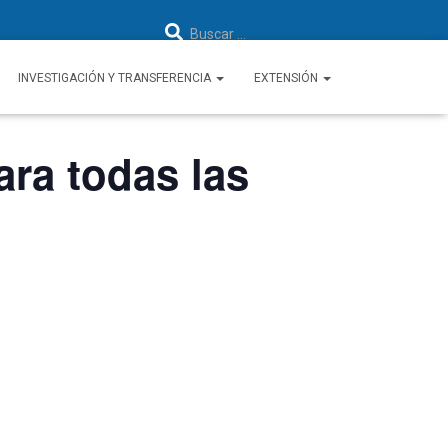
B
Buscar …
u
s
c
a
INVESTIGACIÓN Y TRANSFERENCIA
EXTENSIÓN
r
:
ra todas las