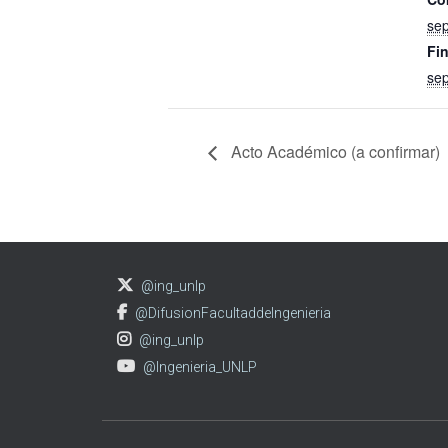
se
Fin
se
Acto Académico (a confirmar)
@ing_unlp
@DifusionFacultaddeIngenieria
@ing_unlp
@Ingenieria_UNLP