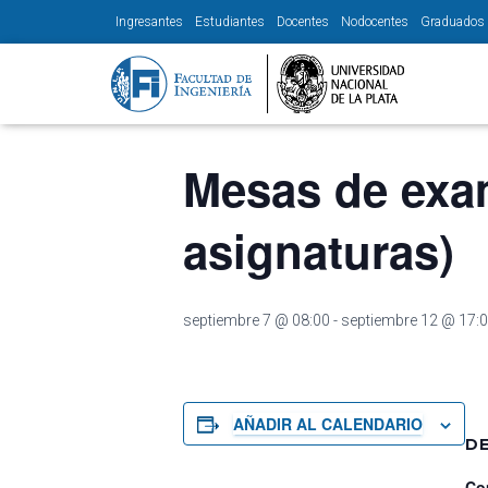
Ingresantes
Estudiantes
Docentes
Nodocentes
Graduados
« Todos los Eventos
Mesas de exam
asignaturas)
septiembre 7 @ 08:00
-
septiembre 12 @ 17:
AÑADIR AL CALENDARIO
D
Co