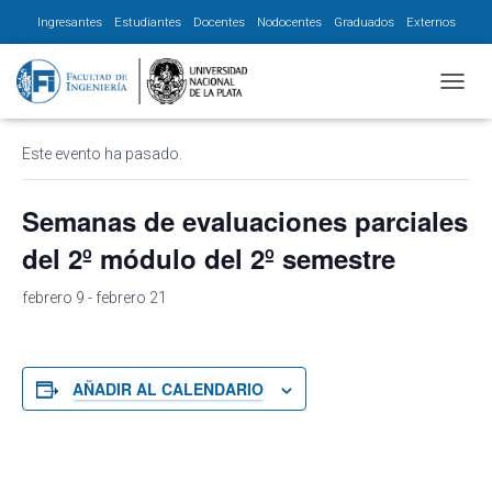
Ingresantes
Estudiantes
Docentes
Nodocentes
Graduados
Externos
« Todos los Eventos
CAMBI
Este evento ha pasado.
Semanas de evaluaciones parciales
del 2º módulo del 2º semestre
febrero 9
-
febrero 21
AÑADIR AL CALENDARIO