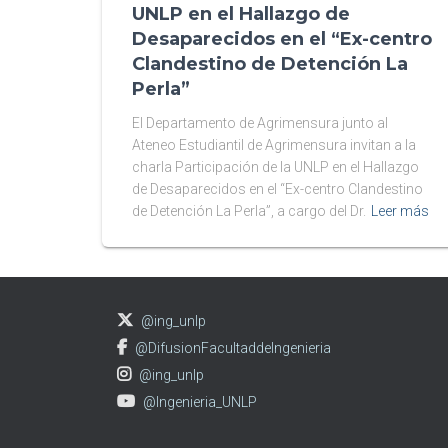
UNLP en el Hallazgo de
Desaparecidos en el “Ex-centro
Clandestino de Detención La
Perla”
El Departamento de Agrimensura junto al
Ateneo Estudiantil de Agrimensura invitan a la
charla Participación de la UNLP en el Hallazgo
de Desaparecidos en el “Ex-centro Clandestino
de Detención La Perla”, a cargo del Dr.
Leer más
@ing_unlp
@DifusionFacultaddeIngenieria
@ing_unlp
@Ingenieria_UNLP