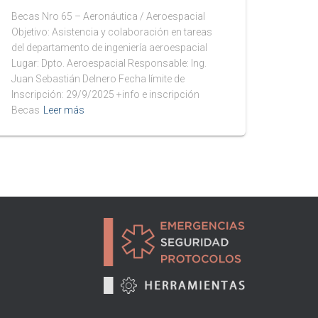
Becas Nro 65 – Aeronáutica / Aeroespacial
Objetivo: Asistencia y colaboración en tareas
del departamento de ingeniería aeroespacial
Lugar: Dpto. Aeroespacial Responsable: Ing.
Juan Sebastián Delnero Fecha límite de
Inscripción: 29/9/2025 +info e inscripción
Becas
Leer más