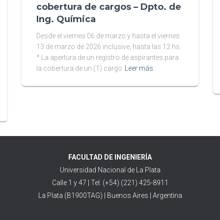
cobertura de cargos – Dpto. de
Ing. Química
Desde el viernes 06 de marzo y hasta el viernes
13 de marzo de 2026 inclusive, hasta las 12 hs.
* La apertura de un registro de aspirantes para
la cobertura de un (1) cargo
Leer más
FACULTAD DE INGENIERÍA
Universidad Nacional de La Plata
Calle 1 y 47 | Tel: (+54) (221) 425-8911
La Plata (B1900TAG) | Buenos Aires | Argentina