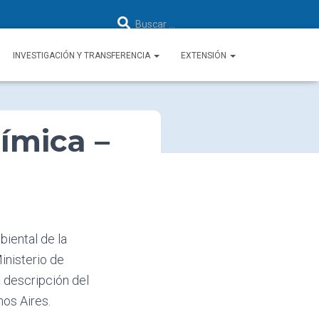
B
Buscar …
u
s
c
a
INVESTIGACIÓN Y TRANSFERENCIA
EXTENSIÓN
r
:
uímica –
biental de la
inisterio de
a descripción del
nos Aires.