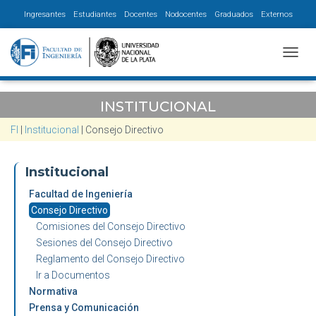
Ingresantes
Estudiantes
Docentes
Nodocentes
Graduados
Externos
CAMBI
INSTITUCIONAL
FI
|
Institucional
|
Consejo Directivo
Institucional
Facultad de Ingeniería
Consejo Directivo
Comisiones del Consejo Directivo
Sesiones del Consejo Directivo
Reglamento del Consejo Directivo
Ir a Documentos
Normativa
Prensa y Comunicación