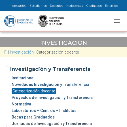
Ingresantes
Estudiantes
Docentes
Nodocentes
Graduados
Externos
CAMBI
INVESTIGACION
FI
|
Investigación
|
Categorización docente
Investigación y Transferencia
Institucional
Novedades Investigación y Transferencia
Categorización docente
Proyectos de Investigación y Transferencia
Normativa
Laboratorios – Centros – Institutos
Becas para Graduados
Jornadas de Investigación y Transferencia