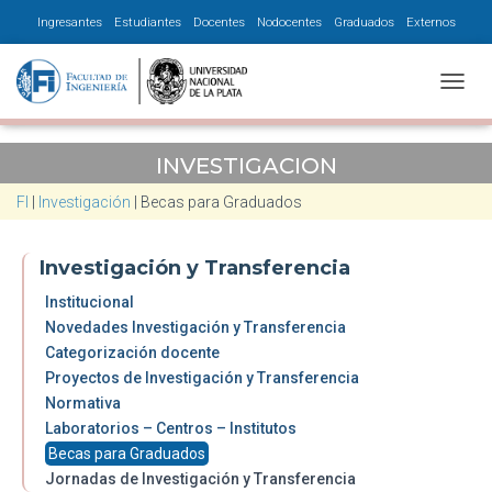
Ingresantes
Estudiantes
Docentes
Nodocentes
Graduados
Externos
CAMBI
INVESTIGACION
FI
|
Investigación
|
Becas para Graduados
Investigación y Transferencia
Institucional
Novedades Investigación y Transferencia
Categorización docente
Proyectos de Investigación y Transferencia
Normativa
Laboratorios – Centros – Institutos
Becas para Graduados
Jornadas de Investigación y Transferencia