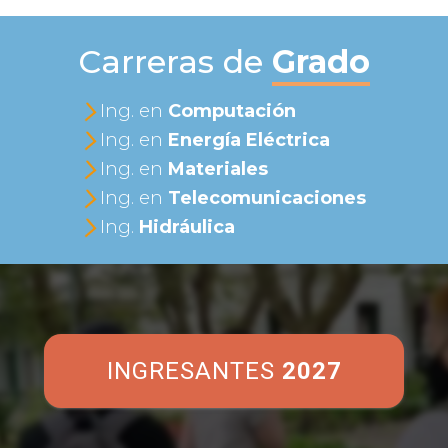
c
a
Carreras de
Grado
r
:
Ing. en
Computación
Ing. en
Energía Eléctrica
Ing. en
Materiales
Ing. en
Telecomunicaciones
Ing.
Hidráulica
INGRESANTES
2027