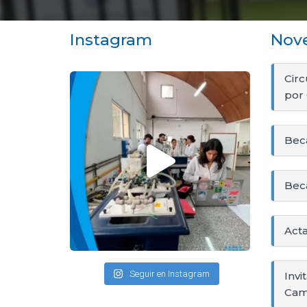
Instagram
Nov
Circ
por
Bec
Beca
Act
Seguir en Instagram
Invi
Cam