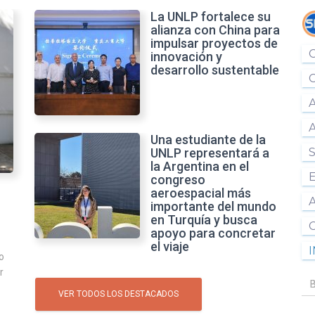
La UNLP fortalece su
alianza con China para
impulsar proyectos de
innovación y
desarrollo sustentable
Una estudiante de la
UNLP representará a
la Argentina en el
congreso
aeroespacial más
a
importante del mundo
en Turquía y busca
apoyo para concretar
el viaje
o
r
B
B
B
u
VER TODOS LOS DESTACADOS
s