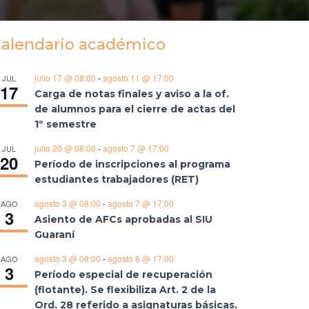
alendario académico
julio 17 @ 08:00
-
agosto 11 @ 17:00
JUL
17
Carga de notas finales y aviso a la of.
de alumnos para el cierre de actas del
1º semestre
julio 20 @ 08:00
-
agosto 7 @ 17:00
JUL
20
Período de inscripciones al programa
estudiantes trabajadores (RET)
agosto 3 @ 08:00
-
agosto 7 @ 17:00
AGO
3
Asiento de AFCs aprobadas al SIU
Guaraní
agosto 3 @ 08:00
-
agosto 8 @ 17:00
AGO
3
Período especial de recuperación
(flotante). Se flexibiliza Art. 2 de la
Ord. 28 referido a asignaturas básicas.