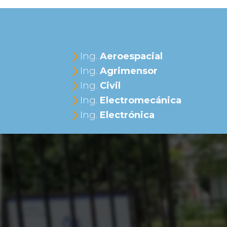
Ing.
Aeroespacial
Ing.
Agrimensor
Ing.
Civil
Ing.
Electromecánica
Ing.
Electrónica