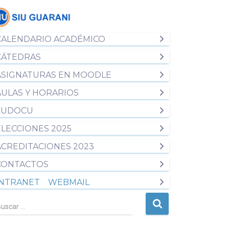
CALENDARIO ACADÉMICO
CÁTEDRAS
ASIGNATURAS EN MOODLE
AULAS Y HORARIOS
SUDOCU
ELECCIONES 2025
ACREDITACIONES 2023
CONTACTOS
INTRANET
WEBMAIL
uscar …
uscar …