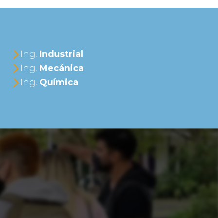
Ing.
Industrial
Ing.
Mecánica
Ing.
Química