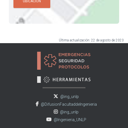
UBICACIÓN
Última actualización: 22 de agosto de 2023
@ing_unlp
@DifusionFacultaddeIngenieria
@ing_unlp
@Ingenieria_UNLP