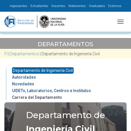
Ingresantes
Estudiantes
Docentes
Nodocentes
Graduados
Externos
CAMBI
DEPARTAMENTOS
FI
|
Departamentos
|
Departamento de Ingeniería Civil
Departamento de Ingeniería Civil
Autoridades
Novedades
UIDETs, Laboratorios, Centros e Institutos
Carrera del Departamento
Departamento de
Ingeniería Civil