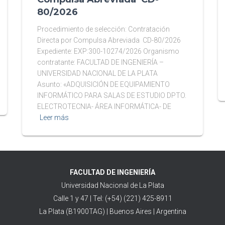
80/2026
Procedimiento de selección: Contratación
Directa por Compulsa Abreviada CD-80/2026
Expediente: EXP:300-10274/2026 Organismo
contratante: FACULTAD DE INGENIERÍA –
UNIVERSIDAD NACIONAL DE LA PLATA
Asunto: «ADQUISICIÓN DE EQUIPAMIENTO
INFORMÁTICO PARA SALAS DE ESTUDIO DPTO.
ELECTROTECNIA- ÁREA INFORMÁTICA- DE
Leer más
FACULTAD DE INGENIERÍA
Universidad Nacional de La Plata
Calle 1 y 47 | Tel: (+54) (221) 425-8911
La Plata (B1900TAG) | Buenos Aires | Argentina