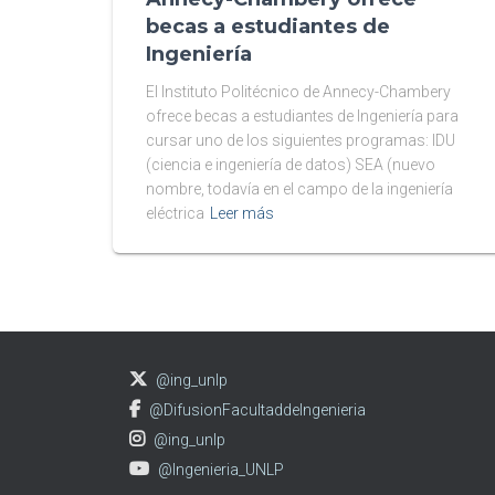
becas a estudiantes de
Ingeniería
El Instituto Politécnico de Annecy-Chambery
ofrece becas a estudiantes de Ingeniería para
cursar uno de los siguientes programas: IDU
(ciencia e ingeniería de datos) SEA (nuevo
nombre, todavía en el campo de la ingeniería
eléctrica
Leer más
@ing_unlp
@DifusionFacultaddeIngenieria
@ing_unlp
@Ingenieria_UNLP