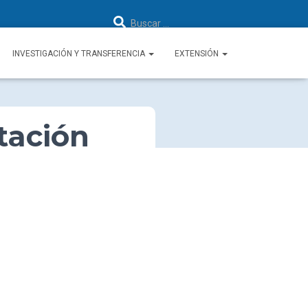
B
Buscar …
u
s
c
a
INVESTIGACIÓN Y TRANSFERENCIA
EXTENSIÓN
r
:
tación