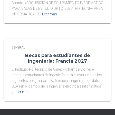
Asunto: «ADQUISICIÓN DE EQUIPAMIENTO INFORMÁTICO
PARA SALAS DE ESTUDIO DPTO. ELECTROTECNIA- ÁREA
INFORMÁTICA- DE
Leer más
GENERAL
Becas para estudiantes de
Ingeniería: Francia 2027
El Instituto Politécnico de Annecy-Chambery ofrece
becas a estudiantes de Ingeniería para cursar uno de los
siguientes programas: IDU (ciencia e ingeniería de datos),
SEA (en el campo de la ingeniería eléctrica e informática)
y
Leer más