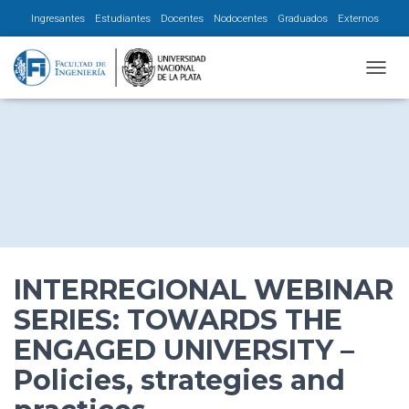
Ingresantes
Estudiantes
Docentes
Nodocentes
Graduados
Externos
CAMBI
INTERREGIONAL WEBINAR
SERIES: TOWARDS THE
ENGAGED UNIVERSITY –
Policies, strategies and