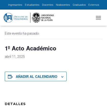
Ingresantes
Estudiantes
Docentes
Nodocentes
Graduados
Externos
« Todos los Eventos
CAMBI
Este evento ha pasado.
1º Acto Académico
abril 11, 2025
AÑADIR AL CALENDARIO
DETALLES