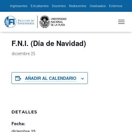
Ingresantes
Estudiantes
Docentes
Nodocentes
Graduados
Externos
« Todos los Eventos
CAMBI
F.N.I. (Día de Navidad)
diciembre 25
AÑADIR AL CALENDARIO
DETALLES
Fecha:
diciembre 25