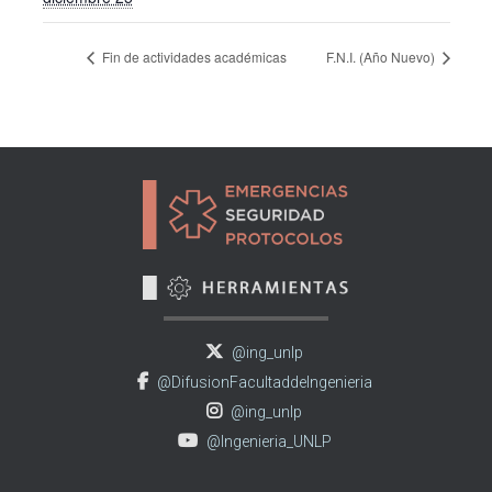
Fin de actividades académicas
F.N.I. (Año Nuevo)
@ing_unlp
@DifusionFacultaddeIngenieria
@ing_unlp
@Ingenieria_UNLP