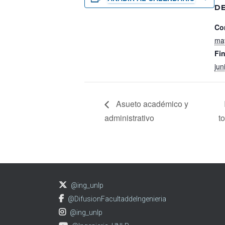
D
Co
ma
Fin
jun
Asueto académico y
administrativo
t
@ing_unlp
@DifusionFacultaddeIngenieria
@ing_unlp