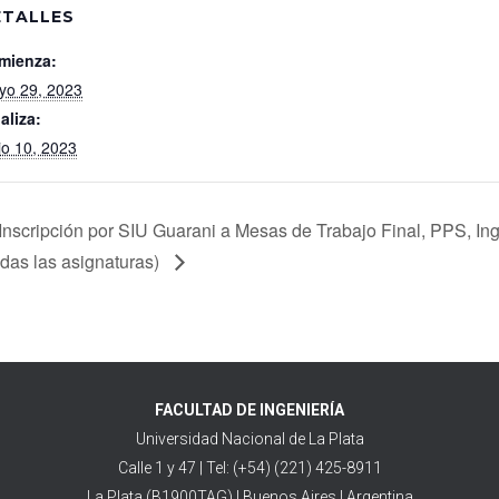
ETALLES
mienza:
yo 29, 2023
aliza:
io 10, 2023
Inscripción por SIU Guarani a Mesas de Trabajo Final, PPS, In
odas las asignaturas)
FACULTAD DE INGENIERÍA
Universidad Nacional de La Plata
Calle 1 y 47 | Tel: (+54) (221) 425-8911
La Plata (B1900TAG) | Buenos Aires | Argentina