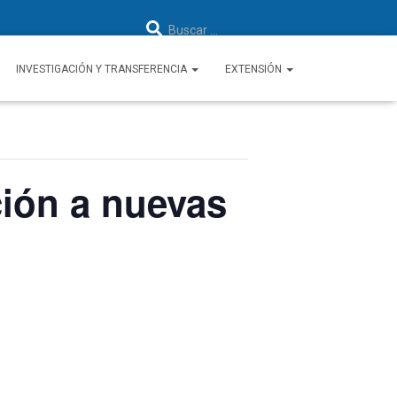
B
Buscar …
u
s
c
a
INVESTIGACIÓN Y TRANSFERENCIA
EXTENSIÓN
r
:
ción a nuevas