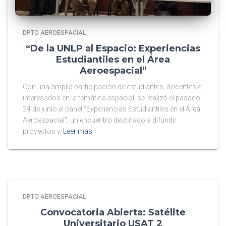
DPTO AEROESPACIAL
“De la UNLP al Espacio: Experiencias
Estudiantiles en el Área
Aeroespacial”
Con una amplia participación de estudiantes, docentes e
interesados en la temática espacial, se realizó el pasado
24 de junio el panel “Experiencias Estudiantiles en el Área
Aeroespacial”, un encuentro destinado a difundir
proyectos y
Leer más
DPTO AEROESPACIAL
Convocatoria Abierta: Satélite
Universitario USAT 2