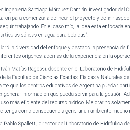
. en Ingeniería Santiago Márquez Damián, investigador del 
itaron para comenzar a delinear el proyecto y definir aspe
seguir trabajando. En el caso mío, la idea está enfocada en
rtículas sólidas en agua para bebidas”.
ró la diversidad del enfoque y destacó la presencia de f
iferentes orígenes, además de la experiencia en la operac
 Iván Matías Ragessi, docente en el Laboratorio de Hidrául
a de la Facultad de Ciencias Exactas, Físicas y Naturales d
nte que los centros educativos de Argentina puedan parti
r generar información que pueda servir para la gestión. A
 uso más eficiente del recurso hídrico. Mejorar no solame
que tenga como consecuencia generar un ambiente mucho 
ro Pablo Spalletti, director del Laboratorio de Hidráulica d