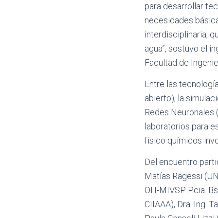
para desarrollar te
necesidades básica
interdisciplinaria,
agua”, sostuvo el i
Facultad de Ingenie
Entre las tecnolog
abierto); la simulac
Redes Neuronales (R
laboratorios para e
físico químicos inv
Del encuentro parti
Matías Ragessi (UNC)
OH-MIVSP Pcia. Bs A
CIIAAA), Dra. Ing. T