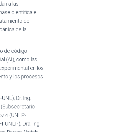
an a las
ase científica e
ratamiento del
cánica de la
lo de código
ial (AI), como las
experimental en los
iento y los procesos
UNL), Dr. Ing.
i (Subsecretario
dozzi (UNLP-
FI-UNLP), Dra. Ing.