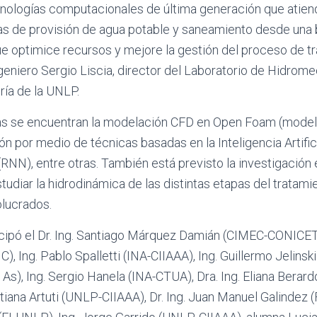
cnologías computacionales de última generación que atiend
s de provisión de agua potable y saneamiento desde una b
 que optimice recursos y mejore la gestión del proceso de t
ngeniero Sergio Liscia, director del Laboratorio de Hidrome
ría de la UNLP.
ías se encuentran la modelación CFD en Open Foam (mode
ión por medio de técnicas basadas en la Inteligencia Artific
NN), entre otras. También está previsto la investigación 
studiar la hidrodinámica de las distintas etapas del tratam
olucrados.
cipó el Dr. Ing. Santiago Márquez Damián (CIMEC-CONICET-
, Ing. Pablo Spalletti (INA-CIIAAA), Ing. Guillermo Jelinsk
s), Ing. Sergio Hanela (INA-CTUA), Dra. Ing. Eliana Berar
atiana Artuti (UNLP-CIIAAA), Dr. Ing. Juan Manuel Galindez (