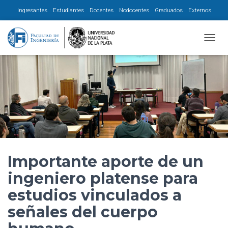
Ingresantes
Estudiantes
Docentes
Nodocentes
Graduados
Externos
CAMBI
Importante aporte de un
ingeniero platense para
estudios vinculados a
señales del cuerpo