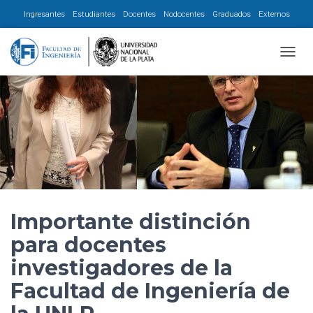
Ingresantes
Estudiantes
Docentes
Nodocentes
Graduados
Externos
CAMBI
Importante distinción
para docentes
investigadores de la
Facultad de Ingeniería de