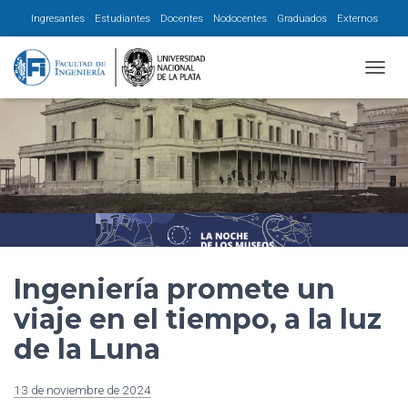
Ingresantes
Estudiantes
Docentes
Nodocentes
Graduados
Externos
CAMBI
Ingeniería promete un
viaje en el tiempo, a la luz
de la Luna
13 de noviembre de 2024