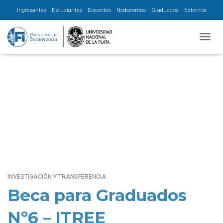
Ingresantes
Estudiantes
Docentes
Nodocentes
Graduados
Externos
CAMBI
Beca Investigación
INVESTIGACIÓN Y TRANSFERENCIA
Beca para Graduados
Nº6 – ITREE