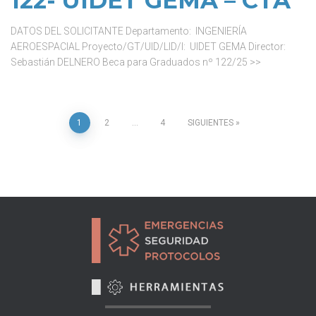
122- UIDET GEMA – CTA
DATOS DEL SOLICITANTE Departamento: INGENIERÍA
AEROESPACIAL Proyecto/GT/UID/LID/I: UIDET GEMA Director:
Sebastián DELNERO Beca para Graduados nº 122/25 >>
1
2
…
4
SIGUIENTES
Paginación
de
entradas