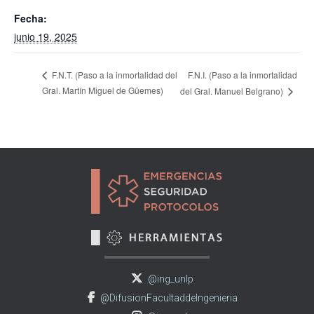
Fecha:
junio 19, 2025
F.N.I. (Paso a la inmortalidad
F.N.T. (Paso a la inmortalidad del
Gral. Martín Miguel de Güemes)
del Gral. Manuel Belgrano)
@ing_unlp
@DifusionFacultaddeIngenieria