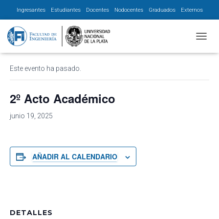
Ingresantes
Estudiantes
Docentes
Nodocentes
Graduados
Externos
« Todos los Eventos
CAMBI
Este evento ha pasado.
2º Acto Académico
junio 19, 2025
AÑADIR AL CALENDARIO
DETALLES