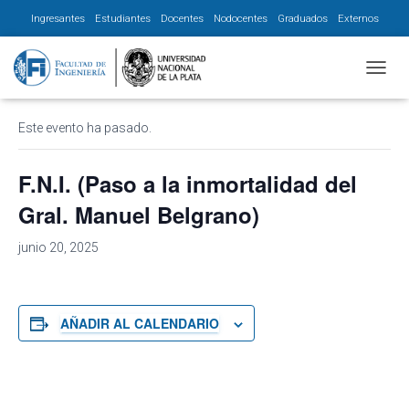
Ingresantes
Estudiantes
Docentes
Nodocentes
Graduados
Externos
« Todos los Eventos
CAMBI
Este evento ha pasado.
F.N.I. (Paso a la inmortalidad del
Gral. Manuel Belgrano)
junio 20, 2025
AÑADIR AL CALENDARIO