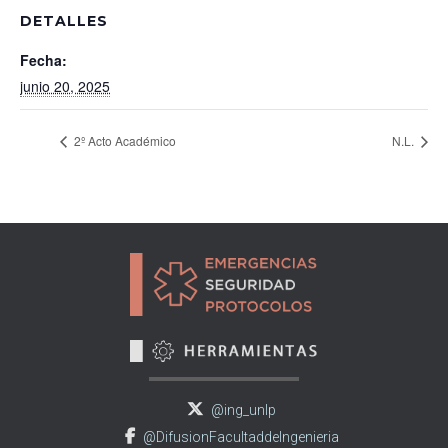
DETALLES
Fecha:
junio 20, 2025
2º Acto Académico
N.L.
@ing_unlp
@DifusionFacultaddeIngenieria