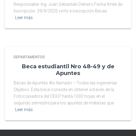
Responsable: Ing. Juan Sebastián Delnero Fecha límite de
Inscripción: 29/9/2025 +info e inscripción Becas
Leer más
DEPARTAMENTOS
Beca estudiantil Nro 48-49 y de
Apuntes
Becas de Apuntes 4to llamado – Todas las ingenierías
Objetivo: Esta beca consiste en obtener a través de la
Fotocopiadora del CEILP hasta 1000 hojas en el
segundo semestre para los apuntes de materias que
Leer más