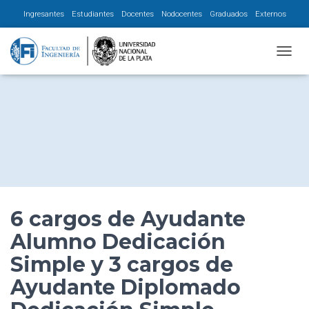
Ingresantes
Estudiantes
Docentes
Nodocentes
Graduados
Externos
CAMBI
6 cargos de Ayudante
Alumno Dedicación
Simple y 3 cargos de
Ayudante Diplomado