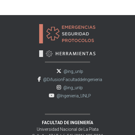
de
entradas
@ing_unlp
@DifusionFacultaddeIngenieria
@ing_unlp
@Ingenieria_UNLP
FACULTAD DE INGENIERÍA
Universidad Nacional de La Plata