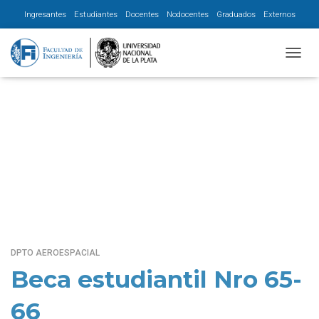
Ingresantes
Estudiantes
Docentes
Nodocentes
Graduados
Externos
CAMBI
Dpto Civil
DPTO AEROESPACIAL
Beca estudiantil Nro 65-
66