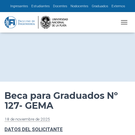
Ingresantes
Estudiantes
Docentes
Nodocentes
Graduados
Externos
CAMBI
Beca para Graduados Nº
127- GEMA
18 de noviembre de 2025
DATOS DEL SOLICITANTE