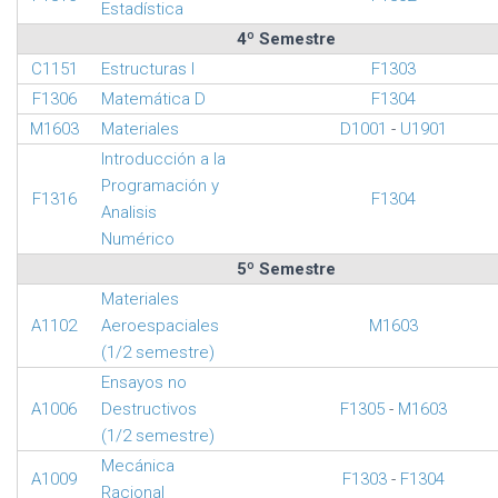
Estadística
4º Semestre
C1151
Estructuras I
F1303
F1306
Matemática D
F1304
M1603
Materiales
D1001
-
U1901
Introducción a la
Programación y
F1316
F1304
Analisis
Numérico
5º Semestre
Materiales
A1102
Aeroespaciales
M1603
(1/2 semestre)
Ensayos no
A1006
Destructivos
F1305
-
M1603
(1/2 semestre)
Mecánica
A1009
F1303
-
F1304
Racional