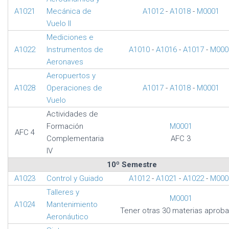
A1021
Mecánica de
A1012
-
A1018
-
M0001
Vuelo II
Mediciones e
A1022
Instrumentos de
A1010
-
A1016
-
A1017
-
M000
Aeronaves
Aeropuertos y
A1028
Operaciones de
A1017
-
A1018
-
M0001
Vuelo
Actividades de
Formación
M0001
AFC 4
Complementaria
AFC 3
IV
10º Semestre
A1023
Control y Guiado
A1012
-
A1021
-
A1022
-
M000
Talleres y
M0001
A1024
Mantenimiento
Tener otras 30 materias aprob
Aeronáutico