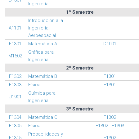
D1001
Ingeniería
1º Semestre
Introducción a la
A1101
Ingeniería
Aeroespacial
F1301
Matemática A
D1001
Gráfica para
M1602
Ingeniería
2º Semestre
F1302
Matemática B
F1301
F1303
Física I
F1301
Química para
U1901
Ingeniería
3º Semestre
F1304
Matemática C
F1302
F1305
Física II
F1302
-
F1303
Probabilidades y
F1315
F1302