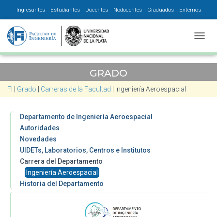
Ingresantes
Estudiantes
Docentes
Nodocentes
Graduados
Externos
CAMBI
GRADO
FI
|
Grado
|
Carreras de la Facultad
|
Ingeniería Aeroespacial
Departamento de Ingeniería Aeroespacial
Autoridades
Novedades
UIDETs, Laboratorios, Centros e Institutos
Carrera del Departamento
Ingeniería Aeroespacial
Historia del Departamento