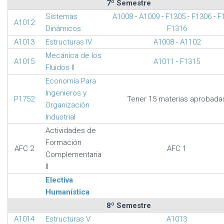
7º Semestre
Sistemas
A1008
-
A1009
-
F1305
-
F1306
-
F
A1012
Dinámicos
F1316
A1013
Estructuras IV
A1008
-
A1102
Mecánica de los
A1015
A1011
-
F1315
Fluidos II
Economía Para
Ingenieros y
P1752
Tener 15 materias aprobada
Organización
Industrial
Actividades de
Formación
AFC 2
AFC 1
Complementaria
II
Electiva
Humanística
8º Semestre
A1014
Estructuras V
A1013