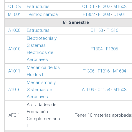
C1153
Estructuras II
C1151
-
F1302
-
M1603
M1604
Termodinámica
F1302
-
F1303
-
U1901
6º Semestre
A1008
Estructuras III
C1153
-
F1316
Electrotecnia y
Sistemas
A1010
F1304
-
F1305
Eléctricos de
Aeronaves
Mecánica de los
A1011
F1306
-
F1316
-
M1604
Fluidos I
Mecanismos y
A1016
Sistemas de
A1009
-
C1153
-
M1603
Aeronaves
Actividades de
Formación
AFC 1
Tener 10 materias aprobada
Complementaria
I