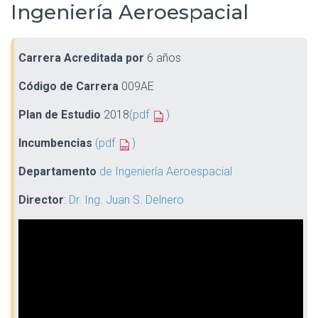
Ingeniería Aeroespacial
Carrera Acreditada por
6 años
Código de Carrera
009AE
Plan de Estudio
2018
(pdf
)
Incumbencias
(pdf
)
Departamento
de Ingeniería Aeroespacial
Director
:
Dr. Ing. Juan S. Delnero