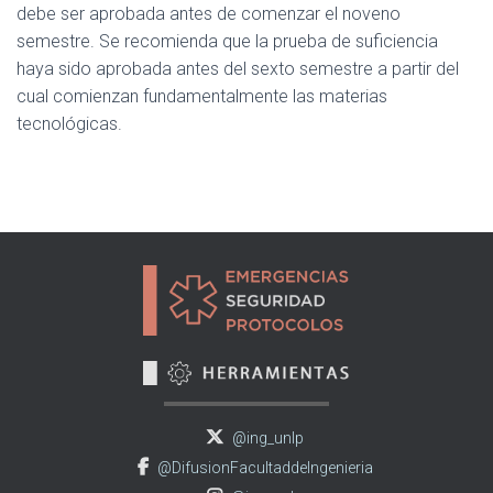
debe ser aprobada antes de comenzar el noveno
semestre. Se recomienda que la prueba de suficiencia
haya sido aprobada antes del sexto semestre a partir del
cual comienzan fundamentalmente las materias
tecnológicas.
@ing_unlp
@DifusionFacultaddeIngenieria