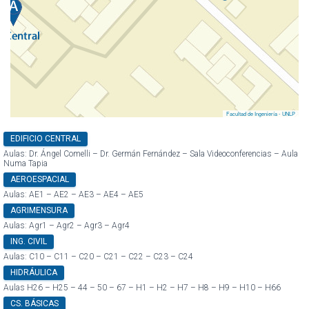
Facultad de Ingeniería - UNLP
EDIFICIO CENTRAL
Aulas: Dr. Ángel Comelli – Dr. Germán Fernández – Sala Videoconferencias – Aula
Numa Tapia
AEROESPACIAL
Aulas: AE1 – AE2 – AE3 – AE4 – AE5
AGRIMENSURA
Aulas: Agr1 – Agr2 – Agr3 – Agr4
ING. CIVIL
Aulas: C10 – C11 – C20 – C21 – C22 – C23 – C24
HIDRÁULICA
Aulas H26 – H25 – 44 – 50 – 67 – H1 – H2 – H7 – H8 – H9 – H10 – H66
CS. BÁSICAS