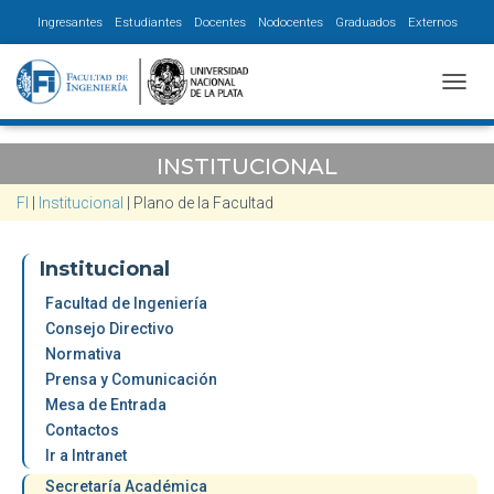
Ingresantes
Estudiantes
Docentes
Nodocentes
Graduados
Externos
CAMBI
INSTITUCIONAL
FI
|
Institucional
|
Plano de la Facultad
Institucional
Facultad de Ingeniería
Consejo Directivo
Normativa
Prensa y Comunicación
Mesa de Entrada
Contactos
Ir a Intranet
Secretaría Académica