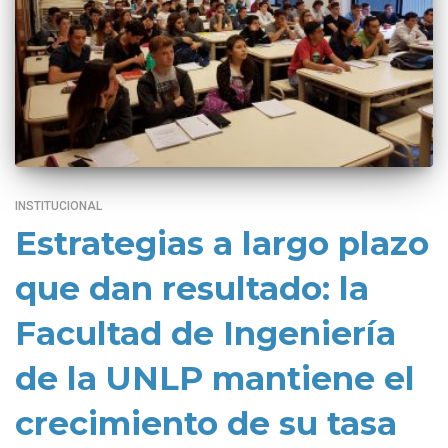
INSTITUCIONAL
Estrategias a largo plazo
que dan resultado: la
Facultad de Ingeniería
de la UNLP mantiene el
crecimiento de su tasa