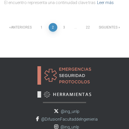
El encuentro representa una continuidad clave tras
Leer más
ANTERIORES
1
2
3
…
22
SIGUIENTES
Paginación
de
entradas
@ing_unlp
@DifusionFacultaddeIngenieria
@ing_unlp