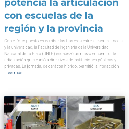
potencia la articulación
con escuelas de la
región y la provincia
Con el foco puesto en derribar las barreras entre la escuela media
y la universidad, la Facultad de Ingeniería de la Universidad
Nacional de La Plata (UNLP) encabezó un nuevo encuentro de
articulación que reunió a directivos de instituciones públicas y
privadas. La jornada, de carácter híbrido, permitió la interacción
Leer más