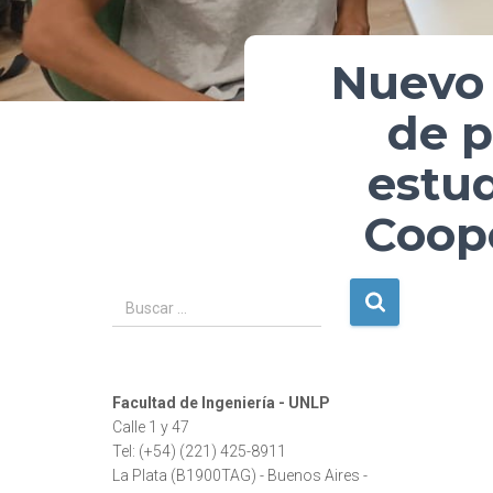
Nuevo 
de p
estud
Coope
B
Buscar …
u
s
c
a
Facultad de Ingeniería - UNLP
r
Calle 1 y 47
:
Tel: (+54) (221) 425-8911
La Plata (B1900TAG) - Buenos Aires -