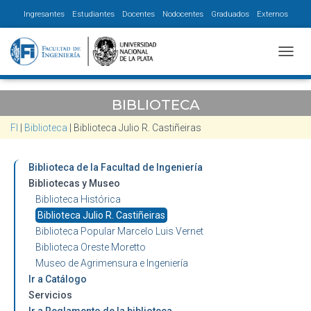
Ingresantes
Estudiantes
Docentes
Nodocentes
Graduados
Externos
CAMBI
BIBLIOTECA
FI
|
Biblioteca
|
Biblioteca Julio R. Castiñeiras
Biblioteca de la Facultad de Ingeniería
Bibliotecas y Museo
Biblioteca Histórica
Biblioteca Julio R. Castiñeiras
Biblioteca Popular Marcelo Luis Vernet
Biblioteca Oreste Moretto
Museo de Agrimensura e Ingeniería
Ir a Catálogo
Servicios
Ir a Reglamento de la biblioteca